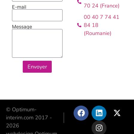
70 24 (France)
E-mail
00 40 7 74 41
84 18
Message
(Roumanie)
Envoyer
© Optimum-
interim.com 2017 -
2026
webdesign Optimum